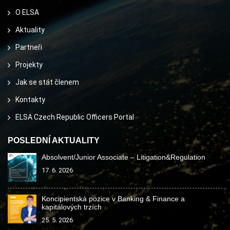
O ELSA
Aktuality
Partneři
Projekty
Jak se stát členem
Kontakty
ELSA Czech Republic Officers Portal
POSLEDNÍ AKTUALITY
Absolvent/Junior Associate – Litigation&Regulation
17. 6. 2026
Koncipientská pozice v Banking & Finance a
kapitálových trzích
25. 5. 2026