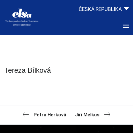
ČESKÁ REPUBLIKA
Tereza Bílková
Petra Herková
Jiří Melkus