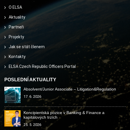
O ELSA
Aktuality
Partneři
Projekty
Jak se stát členem
Kontakty
ELSA Czech Republic Officers Portal
POSLEDNÍ AKTUALITY
Absolvent/Junior Associate – Litigation&Regulation
17. 6. 2026
Koncipientská pozice v Banking & Finance a
kapitálových trzích
25. 5. 2026